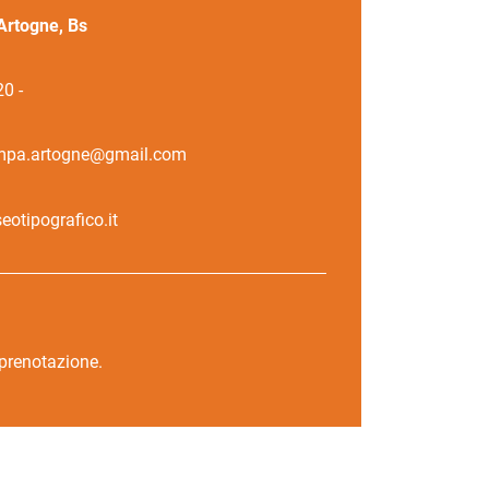
Artogne, Bs
0 -
mpa.artogne@gmail.com
otipografico.it
 prenotazione.