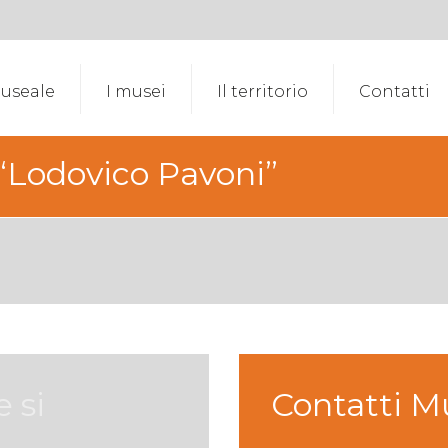
museale
I musei
Il territorio
Contatti
“Lodovico Pavoni”
 si
Contatti M