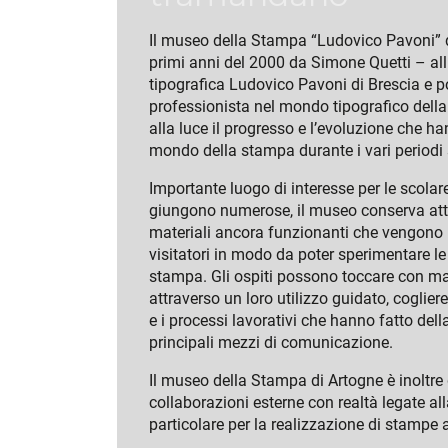
Il museo della Stampa “Ludovico Pavoni” d
primi anni del 2000 da Simone Quetti – all
tipografica Ludovico Pavoni di Brescia e p
professionista nel mondo tipografico dell
alla luce il progresso e l’evoluzione che ha
mondo della stampa durante i vari periodi s
Importante luogo di interesse per le scola
giungono numerose, il museo conserva att
materiali ancora funzionanti che vengono 
visitatori in modo da poter sperimentare le
stampa. Gli ospiti possono toccare con man
attraverso un loro utilizzo guidato, coglie
e i processi lavorativi che hanno fatto del
principali mezzi di comunicazione.
Il museo della Stampa di Artogne è inoltre
collaborazioni esterne con realtà legate all
particolare per la realizzazione di stampe a