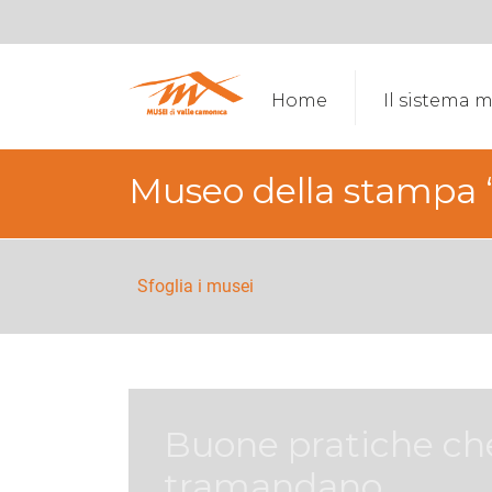
Home
Il sistema 
Museo della stampa 
Sfoglia i musei
Buone pratiche che
tramandano