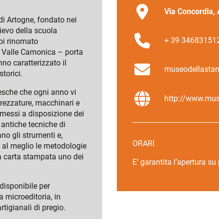
Via Concordia, 
i Artogne, fondato nei
ievo della scuola
+ 39 346831512
oi rinomato
a Valle Camonica – porta
nno caratterizzato il
museodellasta
torici.
resche che ogni anno vi
http://www.muse
rezzature, macchinari e
messi a disposizione dei
 antiche tecniche di
o gli strumenti e,
ORARI
re al meglio le metodologie
la carta stampata uno dei
E’ garantita l’apertura su
 disponibile per
a microeditoria, in
rtigianali di pregio.