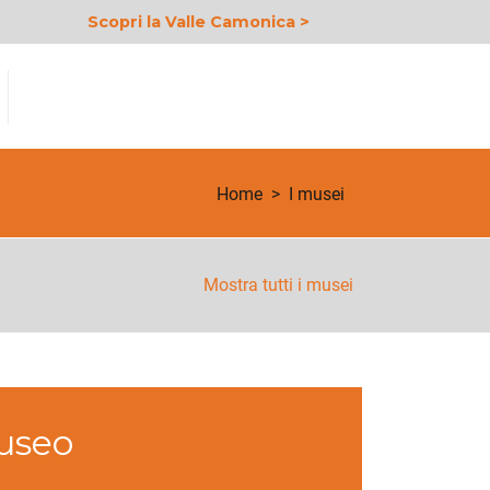
Scopri la Valle Camonica >
Home
I musei
Mostra tutti i musei
useo